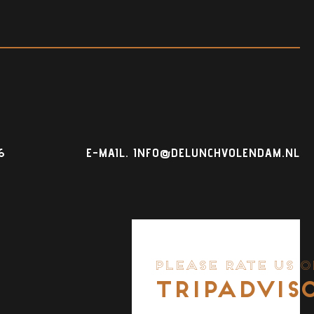
6
E-MAIL.
INFO@DELUNCHVOLENDAM.NL
PLEASE RATE US O
TRIPADVIS